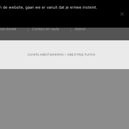
n de website, gaan we er vanuit dat je ermee instemt.
ormatie
Contact
Technische
nen bereik
Contact en route
Dienst
CLEVERS ASBESTSANERING
>
ASBESTVRIJE PLATEN