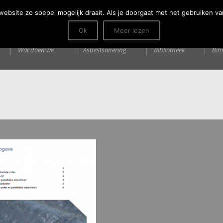
vacy
bsite zo soepel mogelijk draait. Als je doorgaat met het gebruiken va
Ok
Meer lezen
Wie zijn we
Innovation
Media
Inf
Wat doen we
Asbestsanering
Bibliotheek
Bin