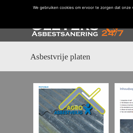
Home
Nieuws
Zelftest
Vacatures
Pri
We gebruiken cookies om ervoor te zorgen dat onze we
Asbestvrije platen