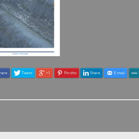
hare
Tweet
+1
Pin this
Share
E-mail