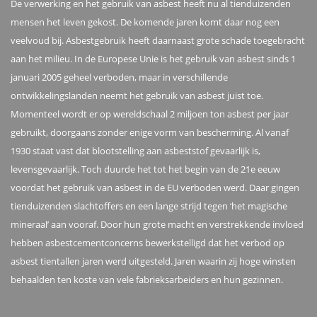
De verwerking en het gebruik van asbest heeft nu al tienduizenden
mensen het leven gekost. De komende jaren komt daar nog een
veelvoud bij. Asbestgebruik heeft daarnaast grote schade toegebracht
aan het milieu. In de Europese Unie is het gebruik van asbest sinds 1
januari 2005 geheel verboden, maar in verschillende
ontwikkelingslanden neemt het gebruik van asbest juist toe.
Momenteel wordt er op wereldschaal 2 miljoen ton asbest per jaar
gebruikt, doorgaans zonder enige vorm van bescherming. Al vanaf
1930 staat vast dat blootstelling aan asbeststof gevaarlijk is,
levensgevaarlijk. Toch duurde het tot het begin van de 21e eeuw
voordat het gebruik van asbest in de EU verboden werd. Daar gingen
tienduizenden slachtoffers en een lange strijd tegen ‘het magische
mineraal’ aan vooraf. Door hun grote macht en verstrekkende invloed
hebben asbestcementconcerns bewerkstelligd dat het verbod op
asbest tientallen jaren werd uitgesteld. Jaren waarin zij hoge winsten
behaalden ten koste van vele fabrieksarbeiders en hun gezinnen.