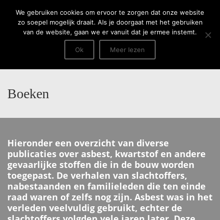
Menu
We gebruiken cookies om ervoor te zorgen dat onze website
zo soepel mogelijk draait. Als je doorgaat met het gebruiken
van de website, gaan we er vanuit dat je ermee instemt.
Ok
Meer lezen
Boeken
Hieronder een overzicht van diverse
publicaties over asbest, kwartstof en andere
gevaarlijke stoffen die in de bouw worden
toegepast. De verhalen van slachtoffers,
nabestaanden en familieleden die ten einde
raad waren of zelfs nog zijn. Asbest was in het
verleden veelvuldig gebruikt, echter de
slachtoffers volgden vele jaren later. Deze