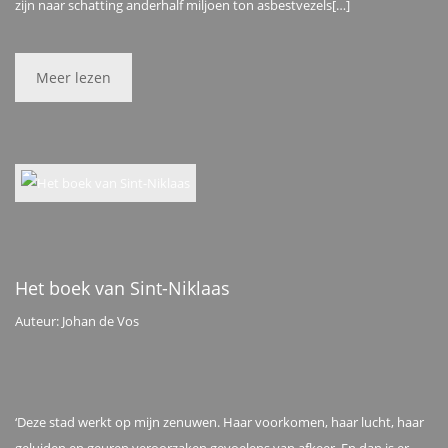
zijn naar schatting anderhalf miljoen ton asbestvezels[…]
Meer lezen
Het boek van Sint-Niklaas
Auteur: Johan de Vos
‘Deze stad werkt op mijn zenuwen. Haar voorkomen, haar lucht, haar
geluiden en geuren veroorzaken gevoelens van afkeer. En dan is er