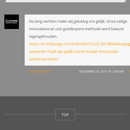
Na lang vechten halen wij gelukkig ons gelijk. Onze veilige
innovatieve en ook goedkopere methode werd bewust
tegengehouden.
https://m.limburger.nl/cnt/dmf20191223_00138544/koppig
saneerder-haalt-zijn-gelijk-kamer-kraakt-monopolie-
asbestopruimers
DENNIS SMEETS
DECEMBER 29, 2019 AT 2:08 PM
TOP