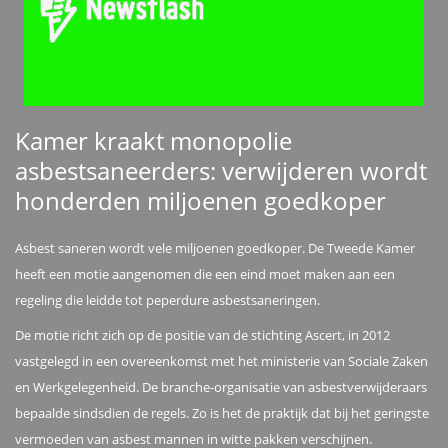
Kamer kraakt monopolie
asbestsaneerders: verwijderen wordt
honderden miljoenen goedkoper
Asbest saneren wordt vele miljoenen goedkoper. De Tweede Kamer
heeft een motie aangenomen die een eind moet maken aan een
regeling die leidde tot peperdure asbestsaneringen.
De motie richt zich op de positie van de stichting Ascert, in 2012
vastgelegd in een overeenkomst met het ministerie van Sociale Zaken
en Werkgelegenheid. De branche-organisatie van asbestverwijderaars
bepaalde sindsdien de regels. Zo is het de praktijk dat bij het geringste
vermoeden van asbest mannen in witte pakken verschijnen.