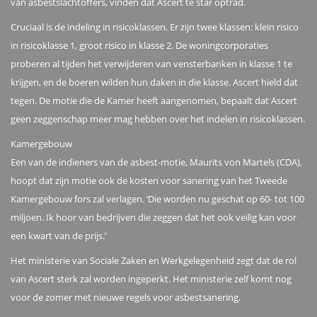
van asbestslachtoffers, vinden dat Ascert te star optrad.
Cruciaal is de indeling in risicoklassen. Er zijn twee klassen: klein risico
in risicoklasse 1, groot risico in klasse 2. De woningcorporaties
proberen al tijden het verwijderen van vensterbanken in klasse 1 te
krijgen, en de boeren wilden hun daken in die klasse. Ascert hield dat
tegen. De motie die de Kamer heeft aangenomen, bepaalt dat Ascert
geen zeggenschap meer mag hebben over het indelen in risicoklassen.
Kamergebouw
Een van de indieners van de asbest-motie, Maurits von Martels (CDA),
hoopt dat zijn motie ook de kosten voor sanering van het Tweede
Kamergebouw fors zal verlagen. ‘Die worden nu geschat op 60- tot 100
miljoen. Ik hoor van bedrijven die zeggen dat het ook veilig kan voor
een kwart van de prijs.’
Het ministerie van Sociale Zaken en Werkgelegenheid zegt dat de rol
van Ascert sterk zal worden ingeperkt. Het ministerie zelf komt nog
voor de zomer met nieuwe regels voor asbestsanering.