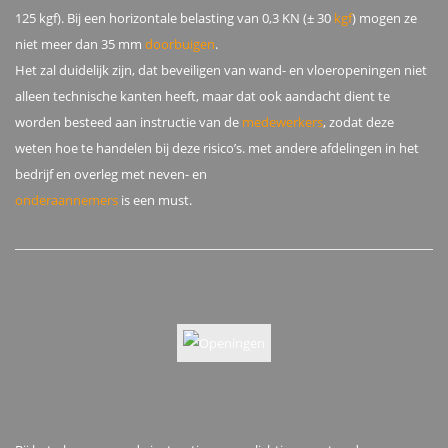
125 kgf). Bij een horizontale belasting van 0,3 KN (± 30
kgf
) mogen ze
niet meer dan 35 mm
doorbuigen
.
Het zal duidelijk zijn, dat beveiligen van wand- en vloeropeningen niet
alleen technische kanten heeft, maar dat ook aandacht dient te
worden besteed aan instructie van de
medewerkers
, zodat deze
weten hoe te handelen bij deze risico’s. met andere afdelingen in het
bedrijf en overleg met neven- en
onderaannemers
is een must.