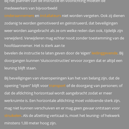
Bij het plannen van de instructie en voorlichting moeten de
medewerkers van bijvoorbeeld
onderaannemers
en
installateurs
niet worden vergeten. Ook zij dienen
zodanig te worden gemotiveerd en geïnstrueerd, dat beveiligingen
weer worden aangebracht als ze om welke reden dan ook, tijdelijk zijn
verwijderd. Verwijderen mag echter nooit zonder toestemming van de
hoofdaannemer. Het is sterk aan te
bevelen de instructie te laten geven door de ‘eigen’
leidinggevende
. Bij
doorgangen kunnen ‘sluisconstructies’ ervoor zorgen dat er altijd een
leuning blijft staan.
Bij beveiligingen van vloeropeningen kan het van belang zijn, dat de
opening “open” blijft voor
transport
of de doorgang van personen; of
dat de afdichting horizontaal wordt aangebracht zodat er meer
werkruimte is. Een horizontale afdichting moet voldoende sterk zijn,
mag niet kunnen verschuiven en er mag geen gevaar ontstaan voor
struikelen
. Als de afzetting verticaal is, moet het leuning- of hekwerk
minstens 1,00 meter hoog zijn.