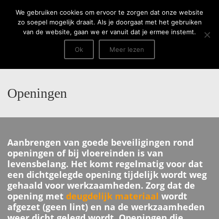
Menu
We gebruiken cookies om ervoor te zorgen dat onze website
zo soepel mogelijk draait. Als je doorgaat met het gebruiken
van de website, gaan we er vanuit dat je ermee instemt.
Ok
Meer lezen
Openingen
Aanbrengen van goede beveiligingen rond
openingen of bij vloereinden is van
levensbelang. Het komt regelmatig voor dat
een dichtgelegde opening tijdelijk wordt weg
gehaald voor werkzaamheden. Zorg dat de
opening met
deugdelijk materiaal
wordt
afgezet (geen lint) en na de werkzaamheden
weer dicht gelegd wordt. Openingen die