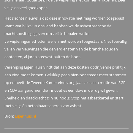
zich hieraan, zodat ze bij de verwijdering niet kunnen vrijkomen. Zeer
veilig en veel goedkoper.
Het slechte nieuws is dat deze innovatie niet mag worden toegepast.
Want wat blijkt? In ons land hebben we de asbestbranche de
machtspositie gegeven om zelf te bepalen welke
verwijderingsmethoden wel en niet worden toegestaan. Niet toevallig
vallen vernieuwingen die de verdiensten van de branche zouden
aantasten, al jaren steevast buiten de boot.
Vereniging Eigen Huis vindt dat aan deze kosten opdrijvende praktijk
een eind moet komen. Gelukkig gaan hiervoor steeds meer stemmen
op en heeft de Tweede Kamer eind vorig jaar zelfs een motie van SGP
en CDA aangenomen die innovaties een duw in de rug wil geven.
Snelheid en daadkracht zijn nu nodig. Stop het asbestkartel en start
met veilig én betaalbaar saneren van asbest.
Bron:
Eigenhuis.nl