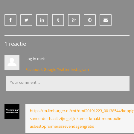
1 reactie
Log in met:
Facebook
Google
Twitter
Instagram
https://m.limburger.nl/cnt/dmf20191223_00138544/koppig
saneerder-haalt-zijn-gelijk-kamer-kraakt-monopolie-
asbestopruimers#zevendagengratis