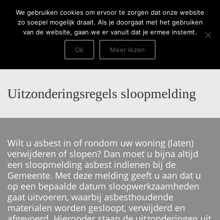
Menu
We gebruiken cookies om ervoor te zorgen dat onze website
zo soepel mogelijk draait. Als je doorgaat met het gebruiken
van de website, gaan we er vanuit dat je ermee instemt.
Ok
Meer lezen
Uitzonderingsregels sloopmelding
Wilt u asbest in of rondom uw woning (laten)
verwijderen of slopen? Dan moet u bijna altijd
een sloopmelding asbest indienen bij de
Gemeente. Met deze melding geeft u aan dat u
op een bepaalde datum sloopwerkzaamheden
gaat uitvoeren, waarbij asbesthoudende
materialen worden gesloopt, verwijderd en
afgevoerd. Hieronder staan de uitzonderingen uit