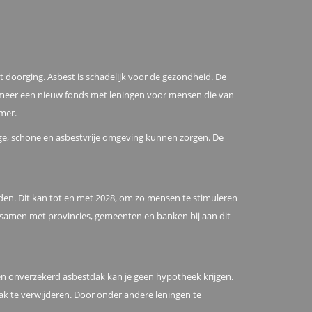
doorging. Asbest is schadelijk voor de gezondheid. De
r meer een nieuw fonds met leningen voor mensen die van
amer.
lige, schone en asbestvrije omgeving kunnen zorgen. De
den. Dit kan tot en met 2028, om zo mensen te stimuleren
t samen met provincies, gemeenten en banken bij aan dit
en onverzekerd asbestdak kan je geen hypotheek krijgen.
k te verwijderen. Door onder andere leningen te