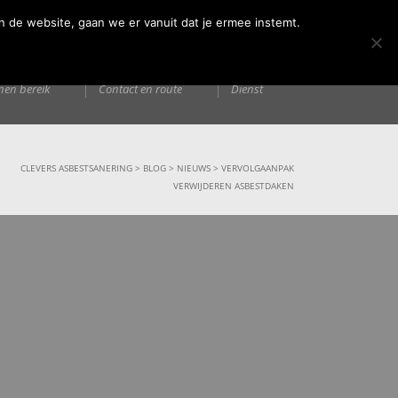
n de website, gaan we er vanuit dat je ermee instemt.
ormatie
Contact
Technische
nen bereik
Contact en route
Dienst
CLEVERS ASBESTSANERING
>
BLOG
>
NIEUWS
>
VERVOLGAANPAK
VERWIJDEREN ASBESTDAKEN